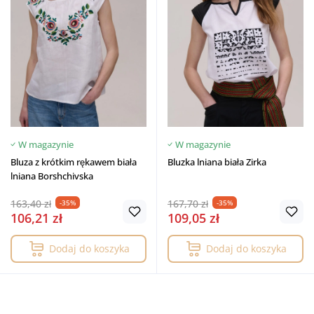
W magazynie
W magazynie
Bluza z krótkim rękawem biała
Bluzka lniana biała Zirka
lniana Borshchivska
163,40 zł
167,70 zł
-35%
-35%
106,21 zł
109,05 zł
Dodaj do koszyka
Dodaj do koszyka