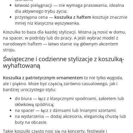
łatwość pielęgnacji — nie wymaga prasowania, idealna
dla aktywnego trybu życia;
przystępna cena —
koszulka z haftem
kosztuje znacznie
mniej niż klasyczna wyszywanka.
Koszulka to baza dla każdej stylizacji. Można ją nosić w domu,
na spacer, w podróży lub do pracy. A jeśli wybrać model z
narodowym haftem — łatwo stanie się głównym akcentem
stroju.
Świąteczne i codzienne stylizacje z koszulką-
wyhaftowaną
Koszulka z patriotycznym ornamentem
to nie tylko wygoda,
ale i piękno. Może być częścią zarówno casualowego, jak i
bardziej uroczystego stylu:
do biura — łącz z klasycznymi spodniami, żakietem lub
ołówkową spódnicą;
na spacer — łącz z dżinsami lub lnianymi szortami;
na wydarzenia — dodaj akcesoria, elegancką chustę lub
buty na obcasie.
Takie koszulki często nosi się na koncerty, festiwale i