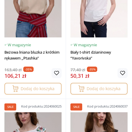
W magazynie
W magazynie
Beżowa lniana bluzka z krótkim
Biały t-shirt dzianinowy
rękawem „Ptashka”
“Yavorivska”
163,40 zł
77,40 zł
-35%
-35%
106,21 zł
50,31 zł
Dodaj do koszyka
Dodaj do koszyka
Kod produktu:2024060025
Kod produktu:2024060037
SALE
SALE