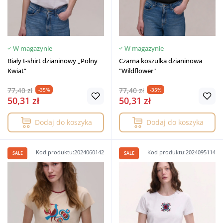
W magazynie
W magazynie
Biały t-shirt dzianinowy „Polny
Czarna koszulka dzianinowa
Kwiat”
"Wildflower"
77,40 zł
77,40 zł
-35%
-35%
50,31 zł
50,31 zł
Dodaj do koszyka
Dodaj do koszyka
Kod produktu:2024060142
Kod produktu:2024095114
SALE
SALE