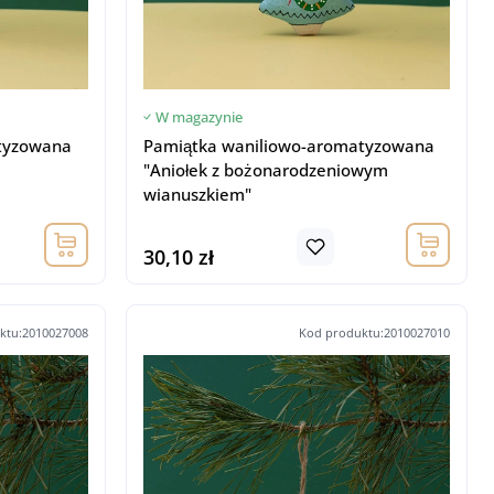
W magazynie
tyzowana
Pamiątka waniliowo-aromatyzowana
"Aniołek z bożonarodzeniowym
wianuszkiem"
30,10 zł
ktu:2010027008
Kod produktu:2010027010