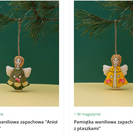
ie
W magazynie
aniliowa zapachowa "Anioł
Pamiątka waniliowa zapach
"
z ptaszkami"