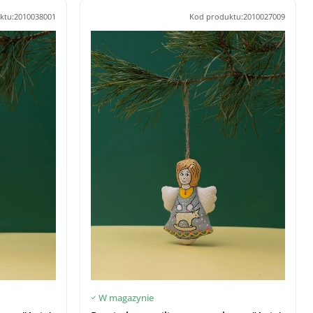
ktu:2010038001
Kod produktu:2010027009
W magazynie