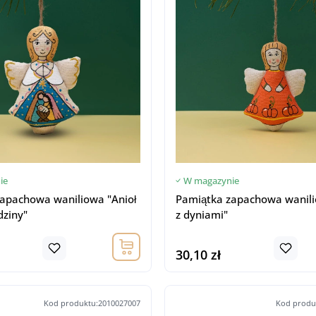
ie
W magazynie
apachowa waniliowa "Anioł
Pamiątka zapachowa wanili
dziny"
z dyniami"
30,10 zł
Kod produktu:2010027007
Kod produ