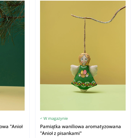
W magazynie
owa "Anioł
Pamiątka waniliowa aromatyzowana
"Anioł z pisankami"