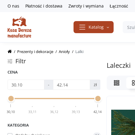
O nas
Płatność i dostawa
Zwroty i wymiana
Łączność
Katalog
Prezenty i dekoracje
Anioły
Lalki
Filtr
Laleczki
CENA
-
zł
30,10
33,11
36,12
39,13
42,14
KATEGORIA