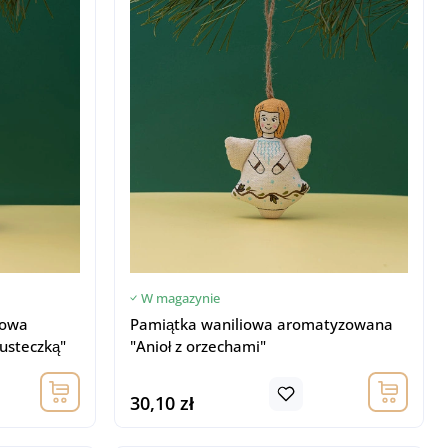
W magazynie
iowa
Pamiątka waniliowa aromatyzowana
husteczką"
"Anioł z orzechami"
30,10 zł