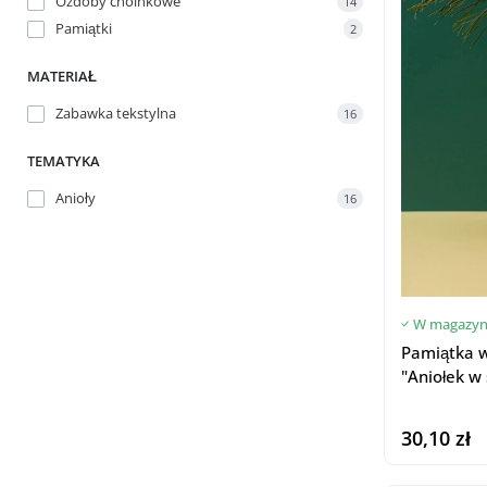
Ozdoby choinkowe
14
Pamiątki
2
MATERIAŁ
Zabawka tekstylna
16
TEMATYKA
Anioły
16
W magazyn
Pamiątka 
"Aniołek w 
30,10 zł