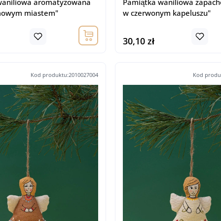
waniliowa aromatyzowana
Pamiątka waniliowa zapach
imowym miastem"
w czerwonym kapeluszu"
30,10 zł
Kod produktu:2010027004
Kod produ