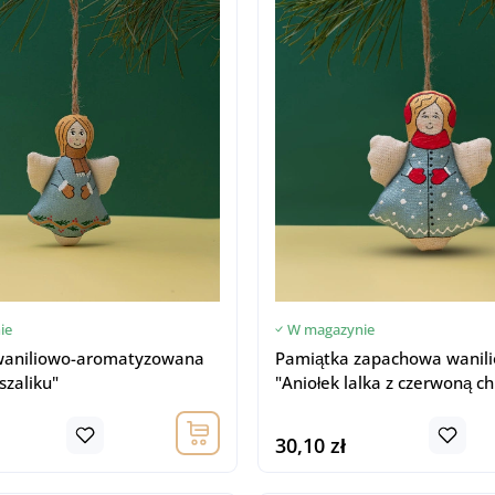
ie
W magazynie
waniliowo-aromatyzowana
Pamiątka zapachowa wanil
szaliku"
"Aniołek lalka z czerwoną c
30,10 zł