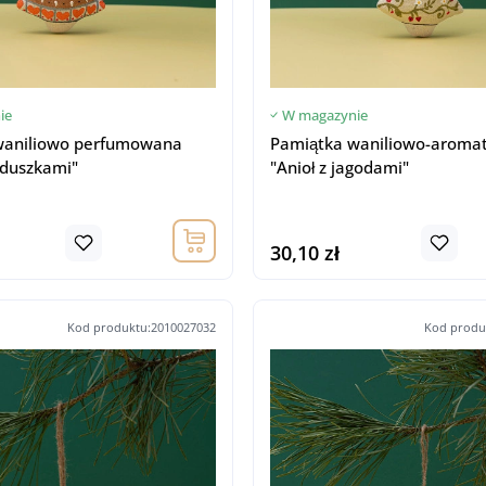
ie
W magazynie
waniliowo perfumowana
Pamiątka waniliowo-aroma
rduszkami"
"Anioł z jagodami"
30,10 zł
Kod produktu:2010027032
Kod produ