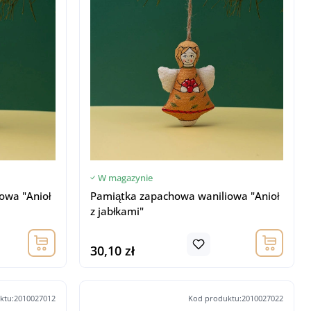
W magazynie
owa "Anioł
Pamiątka zapachowa waniliowa "Anioł
z jabłkami"
30,10 zł
ktu:2010027012
Kod produktu:2010027022