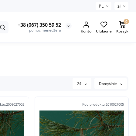
PL
zł
0
+38 (067) 350 59 52
pomoc menedżera
Konto
Ulubione
Koszyk
24
Domyślnie
ktu:2009027003
Kod produktu:2010027005