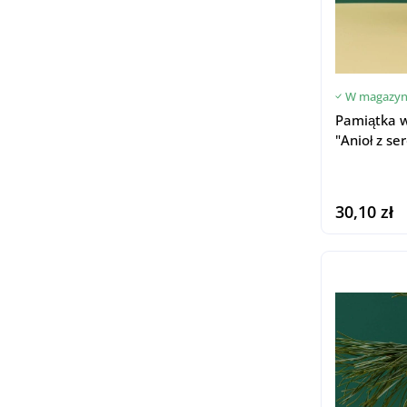
W magazyn
Pamiątka 
"Anioł z se
30,10 zł