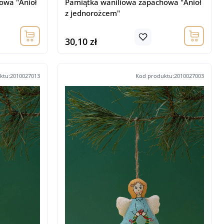
owa "Anioł
Pamiątka waniliowa zapachowa "Anioł
z jednorożcem"
30,10 zł
ktu:2010027013
Kod produktu:2010027003