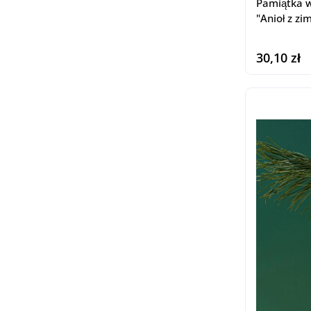
Pamiątka 
"Anioł z z
30,10 zł