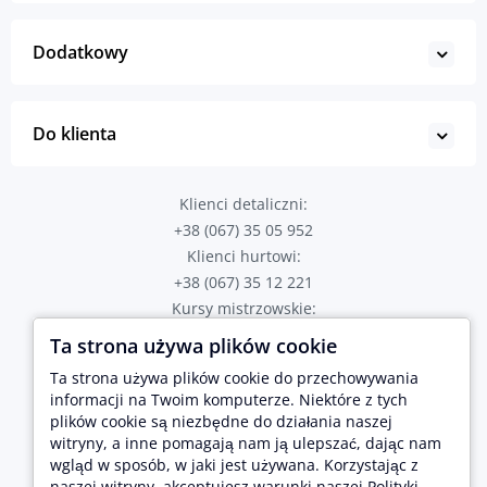
Dodatkowy
Do klienta
Klienci detaliczni:
+38 (067) 35 05 952
Klienci hurtowi:
+38 (067) 35 12 221
Kursy mistrzowskie:
+38 (067) 82 43 723
Ta strona używa plików cookie
Poproś o połączenie
Ta strona używa plików cookie do przechowywania
Adres sklepu:
informacji na Twoim komputerze. Niektóre z tych
plików cookie są niezbędne do działania naszej
Tarnopol, ul. Hetmana Sahaidachnogo 2
Lwów, ul. Brativ Rohatyntsiv 17
witryny, a inne pomagają nam ją ulepszać, dając nam
wgląd w sposób, w jaki jest używana. Korzystając z
naszej witryny, akceptujesz warunki naszej Polityki