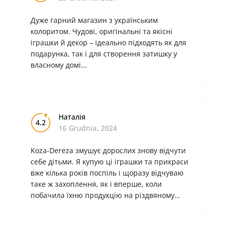
Дуже гарний магазин з українським
колоритом. Чудові, оригінальні та якісні
іграшки й декор – ідеально підходять як для
подарунка, так і для створення затишку у
власному домі...
Наталія
4.2
16 Grudnia, 2024
Koza-Dereza змушує дорослих знову відчути
себе дітьми. Я купую ці іграшки та прикраси
вже кілька років поспіль і щоразу відчуваю
таке ж захоплення, як і вперше, коли
побачила їхню продукцію на різдвяному
ярмарку у Львові. Я дуже ..