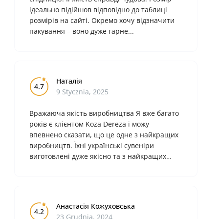
ідеально підійшов відповідно до таблиці
розмірів на сайті. Окремо хочу відзначити
пакування – воно дуже гарне...
Наталія
4.7
9 Stycznia, 2025
Вражаюча якість виробництва Я вже багато
років є клієнтом Koza Dereza і можу
впевнено сказати, що це одне з найкращих
виробництв. Їхні українські сувеніри
виготовлені дуже якісно та з найкращих
матеріалів. Особливо вражає увага..
Анастасія Кожуховська
4.2
23 Grudnia, 2024