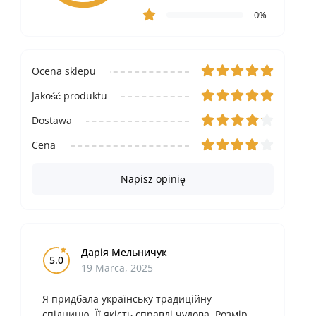
0%
Ocena sklepu
Jakość produktu
Dostawa
Cena
Napisz opinię
Дарія Мельничук
5.0
19 Marca, 2025
Я придбала українську традиційну
спідницю. Її якість справді чудова. Розмір