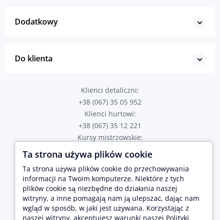
Dodatkowy
Do klienta
Klienci detaliczni:
+38 (067) 35 05 952
Klienci hurtowi:
+38 (067) 35 12 221
Kursy mistrzowskie:
+38 (067) 82 43 723
Ta strona używa plików cookie
Poproś o połączenie
Ta strona używa plików cookie do przechowywania
Adres sklepu:
informacji na Twoim komputerze. Niektóre z tych
plików cookie są niezbędne do działania naszej
Tarnopol, ul. Hetmana Sahaidachnogo 2
Lwów, ul. Brativ Rohatyntsiv 17
witryny, a inne pomagają nam ją ulepszać, dając nam
wgląd w sposób, w jaki jest używana. Korzystając z
naszej witryny, akceptujesz warunki naszej Polityki