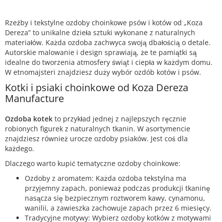
Rzeźby i tekstylne ozdoby choinkowe psów i kotów od „Koza
Dereza” to unikalne dzieła sztuki wykonane z naturalnych
materiałów. Każda ozdoba zachwyca swoją dbałością o detale.
Autorskie malowanie i design sprawiają, że te pamiątki są
idealne do tworzenia atmosfery świąt i ciepła w każdym domu.
W etnomajsteri znajdziesz duży wybór ozdób kotów i psów.
Kotki i psiaki choinkowe od Koza Dereza
Manufacture
Ozdoba kotek
to przykład jednej z najlepszych ręcznie
robionych figurek z naturalnych tkanin. W asortymencie
znajdziesz również urocze ozdoby psiaków. Jest coś dla
każdego.
Dlaczego warto kupić tematyczne ozdoby choinkowe:
Ozdoby z aromatem: Każda ozdoba tekstylna ma
przyjemny zapach, ponieważ podczas produkcji tkaninę
nasącza się bezpiecznym roztworem kawy, cynamonu,
wanilii, a zawieszka zachowuje zapach przez 6 miesięcy.
Tradycyjne motywy: Wybierz ozdoby kotków z motywami