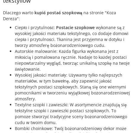
tekstyliów
Dlaczego warto
kupić postać szopkową
na stronie "Koza
Dereza":
Ciepło i przytulność:
Postacie szopkowe
wykonane są z
wysokiej jakości materiału tekstylnego, co dodaje domowi
ciepła i przytulności. Tkanina jest przyjemna w dotyku i
tworzy atmosferę bożonarodzeniowego cudu.
Autorskie malowanie: Każda figurka wykonana jest z
miłością i pomalowana ręcznie. Nadaje to każdej postaci
niepowtarzalny wygląd, tworząc unikalną szopkę na twoje
świętowanie.
Wysokiej jakości materiały: Używamy tylko najlepszych
materiałów, w tym bawełnę, aby zapewnić jakość
tekstylnych postaci szopkowych. Staną się one wiernymi
pomocnikami w tworzeniu wyjątkowej bożonarodzeniowej
atmosfery.
Textylne szopki i zawieszki: W asortymencie znajdują się
tekstylne szopki i zawieszki postaci szopkowych. To
pomoże stworzyć tradycyjne sceny bożonarodzeniowego
cudu w twoim domu.
Bombki choinkowe: Twój bożonarodzeniowy dekor może