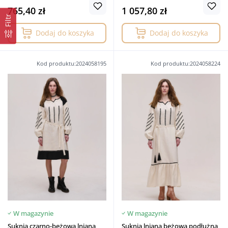
765,40 zł
1 057,80 zł
Filtr
Dodaj do koszyka
Dodaj do koszyka
Kod produktu:2024058195
Kod produktu:2024058224
W magazynie
W magazynie
Suknia czarno-beżowa lniana
Suknia lniana beżowa podłużna