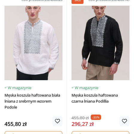
SALE
W magazynie
W magazynie
Męska koszula haftowana biała
Męska koszula haftowana
lniana z srebrnym wzorem
czarna lniana Podillia
Podole
455,80 zł
-35%
455,80 zł
296,27 zł