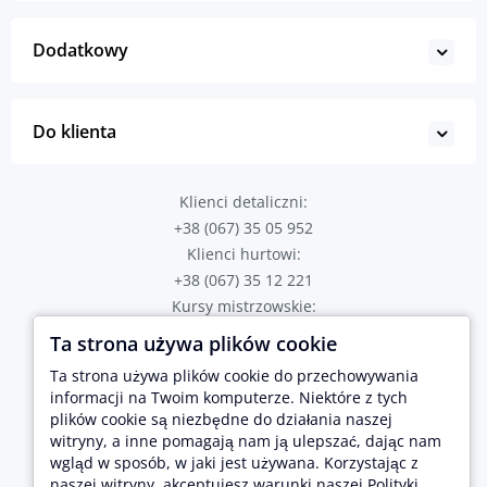
Dodatkowy
Do klienta
Klienci detaliczni:
+38 (067) 35 05 952
Klienci hurtowi:
+38 (067) 35 12 221
Kursy mistrzowskie:
+38 (067) 82 43 723
Ta strona używa plików cookie
Poproś o połączenie
Ta strona używa plików cookie do przechowywania
Adres sklepu:
informacji na Twoim komputerze. Niektóre z tych
plików cookie są niezbędne do działania naszej
Tarnopol, ul. Hetmana Sahaidachnogo 2
Lwów, ul. Brativ Rohatyntsiv 17
witryny, a inne pomagają nam ją ulepszać, dając nam
wgląd w sposób, w jaki jest używana. Korzystając z
naszej witryny, akceptujesz warunki naszej Polityki