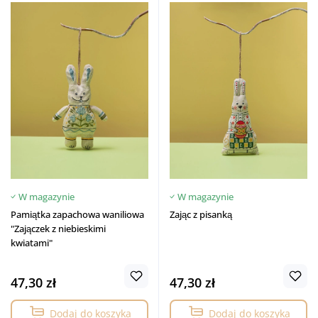
W magazynie
W magazynie
Pamiątka zapachowa waniliowa
Zając z pisanką
"Zajączek z niebieskimi
kwiatami"
47,30 zł
47,30 zł
Dodaj do koszyka
Dodaj do koszyka