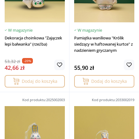
W magazynie
W magazynie
Dekoracja choinkowa "Zajączek
Pamiątka waniliowa "Królik
lepi bałwanka" (rzeźba)
siedzący w haftowanej kurtce" z
nadzieniem gryczanym
53,32 zł
-20%
42,66 zł
55,90 zł
Dodaj do koszyka
Dodaj do koszyka
Kod produktu:2025002003
Kod produktu:2033002019