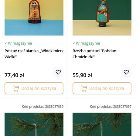
W magazynie
W magazynie
Postać rzeźbiarska „Włodzimierz
Rzeźba postaci "Bohdan
Wielki”
Chmielnicki"
77,40 zł
55,90 zł
Dodaj do koszyka
Dodaj do koszyka
Kod produktu:2033037039
Kod produktu:2033037037