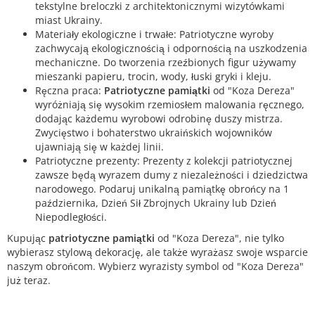
tekstylne breloczki z architektonicznymi wizytówkami
miast Ukrainy.
Materiały ekologiczne i trwałe: Patriotyczne wyroby
zachwycają ekologicznością i odpornością na uszkodzenia
mechaniczne. Do tworzenia rzeźbionych figur używamy
mieszanki papieru, trocin, wody, łuski gryki i kleju.
Ręczna praca:
Patriotyczne pamiątki
od "Koza Dereza"
wyróżniają się wysokim rzemiosłem malowania ręcznego,
dodając każdemu wyrobowi odrobinę duszy mistrza.
Zwycięstwo i bohaterstwo ukraińskich wojowników
ujawniają się w każdej linii.
Patriotyczne prezenty: Prezenty z kolekcji patriotycznej
zawsze będą wyrazem dumy z niezależności i dziedzictwa
narodowego. Podaruj unikalną pamiątkę obrońcy na 1
października, Dzień Sił Zbrojnych Ukrainy lub Dzień
Niepodległości.
Kupując
patriotyczne pamiątki
od "Koza Dereza", nie tylko
wybierasz stylową dekorację, ale także wyrażasz swoje wsparcie
naszym obrońcom. Wybierz wyrazisty symbol od "Koza Dereza"
już teraz.