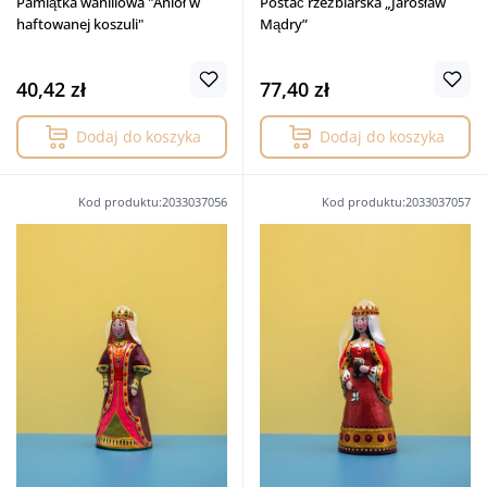
Pamiątka waniliowa "Anioł w
Postać rzeźbiarska „Jarosław
haftowanej koszuli"
Mądry”
40,42 zł
77,40 zł
Dodaj do koszyka
Dodaj do koszyka
Kod produktu:2033037056
Kod produktu:2033037057