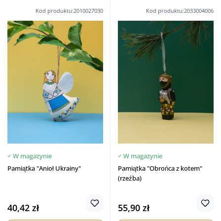
Kod produktu:2010027030
Kod produktu:2033004006
W magazynie
W magazynie
Pamiątka "Anioł Ukrainy"
Pamiątka "Obrońca z kotem"
(rzeźba)
40,42 zł
55,90 zł