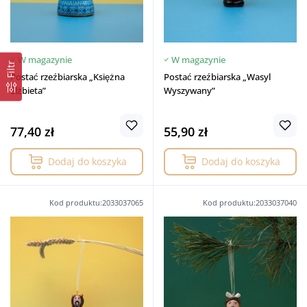
W magazynie
W magazynie
Filtr
Postać rzeźbiarska „Księżna
Postać rzeźbiarska „Wasyl
Elżbieta”
Wyszywany”
77,40 zł
55,90 zł
Dodaj do koszyka
Dodaj do koszyka
Kod produktu:2033037065
Kod produktu:2033037040