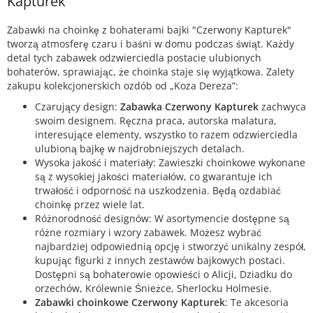
Kapturek”
Zabawki na choinkę z bohaterami bajki "Czerwony Kapturek"
tworzą atmosferę czaru i baśni w domu podczas świąt. Każdy
detal tych zabawek odzwierciedla postacie ulubionych
bohaterów, sprawiając, że choinka staje się wyjątkowa. Zalety
zakupu kolekcjonerskich ozdób od „Koza Dereza”:
Czarujący design:
Zabawka Czerwony Kapturek
zachwyca
swoim designem. Ręczna praca, autorska malatura,
interesujące elementy, wszystko to razem odzwierciedla
ulubioną bajkę w najdrobniejszych detalach.
Wysoka jakość i materiały: Zawieszki choinkowe wykonane
są z wysokiej jakości materiałów, co gwarantuje ich
trwałość i odporność na uszkodzenia. Będą ozdabiać
choinkę przez wiele lat.
Różnorodność designów: W asortymencie dostępne są
różne rozmiary i wzory zabawek. Możesz wybrać
najbardziej odpowiednią opcję i stworzyć unikalny zespół,
kupując figurki z innych zestawów bajkowych postaci.
Dostępni są bohaterowie opowieści o Alicji, Dziadku do
orzechów, Królewnie Śnieżce, Sherlocku Holmesie.
Zabawki choinkowe Czerwony Kapturek
: Te akcesoria