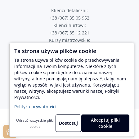
Klienci detaliczni:
+38 (067) 35 05 952
Klienci hurtowi:
+38 (067) 35 12 221
Kursy mistrzowskie:
+38 (067) 82 43 723
Ta strona używa plików cookie
Poproś o połączenie
Ta strona używa plików cookie do przechowywania
Adres sklepu:
informacji na Twoim komputerze. Niektóre z tych
plików cookie są niezbędne do działania naszej
Tarnopol, ul. Hetmana Sahaidachnogo 2
Lwów, ul. Brativ Rohatyntsiv 17
witryny, a inne pomagają nam ją ulepszać, dając nam
wgląd w sposób, w jaki jest używana. Korzystając z
naszej witryny, akceptujesz warunki naszej Polityki
Prywatności.
Polityka prywatności
Akceptuj pliki
Odrzuć wszystkie pliki
Dostosuj
cookie
cookie
KozaDereza.pl © 2026